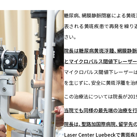
糖尿病、網膜静脈閉塞による黄斑
表される黄斑疾患で再発を繰り
さい。
院長は糖尿病黄斑浮腫、網膜静脈
とマイクロパルス閾値下レーザー
マイクロパルス閾値下レーザー
を生じずに、安全に黄斑浮腫を治
この治療法については院長が201
当院でも同様の最先端の治療を行
院長は、聖路加国際病院、留学先の
Laser Center Luebe