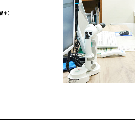
曜＊）
）