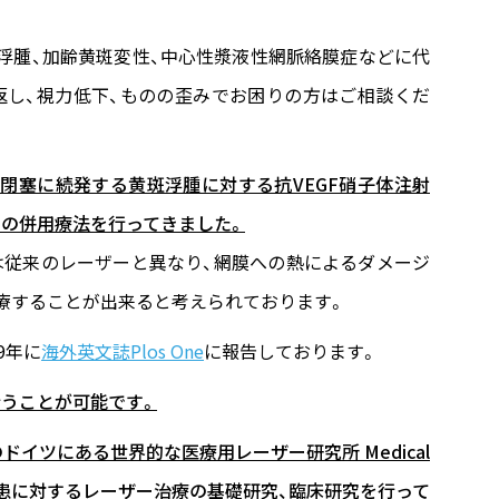
浮腫、加齢黄斑変性、中心性漿液性網脈絡膜症などに代
返し、視力低下、ものの歪みでお困りの方はご相談くだ
閉塞に続発する黄斑浮腫に対する抗VEGF硝子体注射
の併用療法を行ってきました。
は従来のレーザーと異なり、網膜への熱によるダメージ
療することが出来ると考えられております。
9年に
海外英文誌Plos One
に報告しております。
うことが可能です。
ドイツにある世界的な医療用レーザー研究所 Medical
ckで黄斑疾患に対するレーザー治療の基礎研究、臨床研究を行って