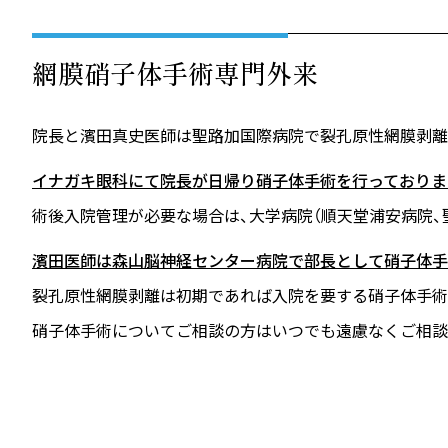
網膜硝子体手術専門外来
院長と濱田真史医師は聖路加国際病院で裂孔原性網膜剥離
イナガキ眼科にて院長が日帰り硝子体手術を行っておりま
術後入院管理が必要な場合は、大学病院（順天堂浦安病院、
濱田医師は森山脳神経センター病院で部長として硝子体手
裂孔原性網膜剥離は初期であれば入院を要する硝子体手術
硝子体手術についてご相談の方はいつでも遠慮なくご相談