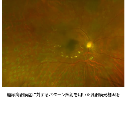
糖尿病網膜症に対する
パターン照射を用いた汎網膜光凝固術