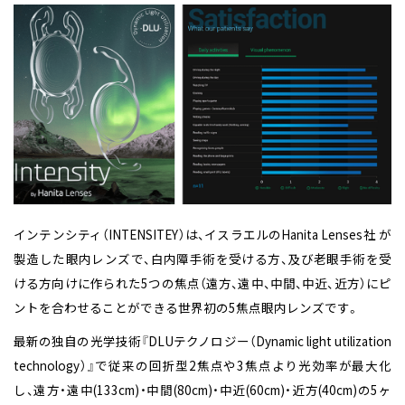
インテンシティ（INTENSITEY）は、イスラエルのHanita Lenses社 が
製造した眼内レンズで、白内障手術を受ける方、及び老眼手術を受
ける方向けに作られた5つの焦点（遠方、遠中、中間、中近、近方）にピ
ントを合わせることができる世界初の5焦点眼内レンズです。
最新の独自の光学技術『DLUテクノロジー（Dynamic light utilization
technology）』で従来の回折型2焦点や3焦点より光効率が最大化
し、遠方・遠中(133cm)・中間(80cm)・中近(60cm)・近方(40cm)の5ヶ