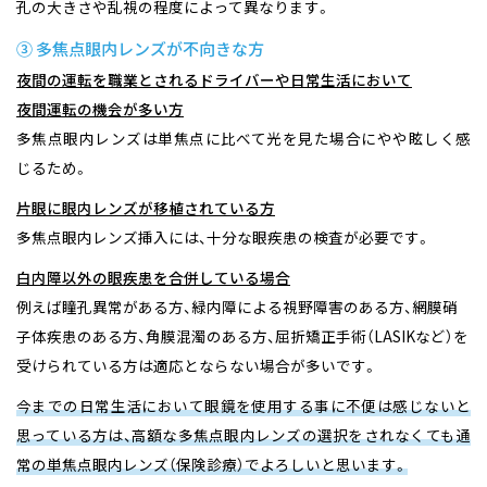
孔の大きさや乱視の程度によって異なります。
③ 多焦点眼内レンズが不向きな方
夜間の運転を職業とされるドライバーや日常生活において
夜間運転の機会が多い方
多焦点眼内レンズは単焦点に比べて光を見た場合にやや眩しく感
じるため。
片眼に眼内レンズが移植されている方
多焦点眼内レンズ挿入には、十分な眼疾患の検査が必要です。
白内障以外の眼疾患を合併している場合
例えば瞳孔異常がある方、緑内障による視野障害のある方、網膜硝
子体疾患のある方、角膜混濁のある方、屈折矯正手術（LASIKなど）を
受けられている方は適応とならない場合が多いです。
今までの日常生活において眼鏡を使用する事に不便は感じないと
思っている方は、高額な多焦点眼内レンズの選択をされなくても通
常の単焦点眼内レンズ（保険診療）でよろしいと思います。