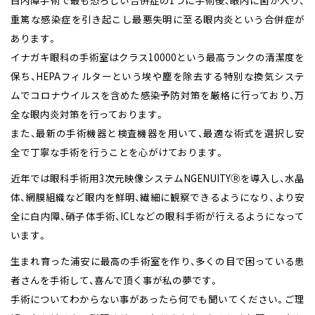
重篤な感染症を引き起こし最悪失明に至る眼内炎という合併症が
あります。
イナガキ眼科の手術室はクラス10000という最高ランクの清潔度を
保ち、HEPAフィルターという埃や塵を除去する特別な換気システ
ムでコロナウイルスを含めた感染予防対策を厳格に行っており、万
全な眼内炎対策を行っております。
また、最新の手術機器と検査機器を用いて、最適な術式を選択し安
全で丁寧な手術を行うことを心がけております。
近年では眼科手術用3次元映像システムNGENUITYⓇを導入し、水晶
体、網膜組織など眼内を鮮明、繊細に観察できるようになり、より安
全に白内障、硝子体手術、ICLなどの眼科手術が行えるようになって
います。
生まれ育った浦安に最高の手術室を作り、多くの目で困っている患
者さんを手術して、喜んで頂く事が私の夢です。
手術についてわからない事があったら何でも聞いてください。ご理