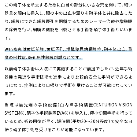
この硝子体を除去するために白目の部分に小さな穴を開けて、細い
器具を眼内に挿入し、眼の中の出血や濁りを硝子体と共に除去した
り、網膜にできた網膜裂孔を閉鎖するためのレーザー治療や増殖膜
の除去を行い、網膜の機能を回復させる手術を硝子体手術といいま
す。
適応疾患は黄斑前膜、黄斑円孔、増殖糖尿病網膜症、硝子体出血、重
度の飛蚊症、裂孔原性網膜剥離などです。
以前硝子体手術は入院にて実施することが前提でしたが、近年手術
器機の発達や手術技術の進歩により比較的安全に手術ができるよ
うになり、症例により日帰りで手術を受けることが可能になってい
ます。
当院は最先端の手術設備（白内障手術装置CENTURION VISION
SYSTEMⓇ、硝子体手術装置EVAⓇ）を導入し、極小切開手術を行って
いるため、術後回復が早く、短時間（平均20〜30分程度）で安全な日
帰り硝子体手術を受けることが可能になっています。