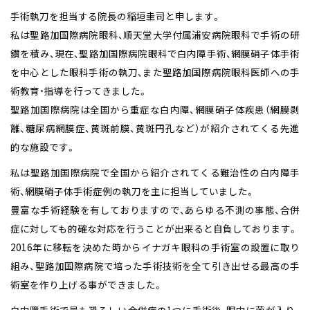
手術執刀を担当する院長の稲垣圭司と申します。
私は聖路加国際病院眼科、順天堂大学付属浦安病院眼科で手術の研
鑽を積み、現在、聖路加国際病院眼科で白内障手術、網膜硝子体手術
を中心とした眼科手術の執刀、また聖路加国際病院眼科医師への手
術教育・指導を行ってきました。
聖路加国際病院は全国から重症な白内障、網膜硝子体疾患（網膜剥
離、糖尿病網膜症、黄斑前膜、黄斑円孔など）が紹介されてくる先進
的な施設です。
私は聖路加国際病院で全国から紹介されてくる難治性の白内障手
術、網膜硝子体手術症例の執刀を主に担当していました。
豊富な手術経験を有しておりますので、あらゆる不測の事態、合併
症に対しても的確な対応を行うことが出来ると自負しております。
2016年に移転を決めた時からイナガキ眼科の手術室の設置に取り
組み、聖路加国際病院で培った手術技術を全て引き出せる最高の手
術室を作り上げる事ができました。
白内障手術で最も恐ろしい合併症の1つに手術後、眼内に菌が入り、