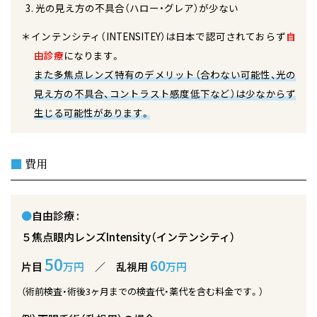
光の見え方の不具合（ハロー・グレア）が少ない
＊インテンシティ（INTENSITEY）は日本で認可されておらず
自
由診療
になります。
また多焦点レンズ特有のデメリット（合わない可能性、光の
見え方の不具合、コントラスト感度低下など）は少なからず
生じる可能性があります。
■
費用
●
自由診療 :
５焦点眼内レンズIntensity（インテンシティ）
50
60
片目
万円
／ 乱視用
万円
（術前検査・術後3ヶ月までの検査代・薬代を含む料金です。）