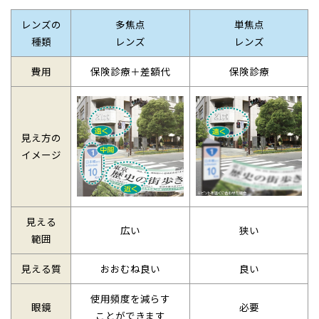
レンズの
多焦点
単焦点
種類
レンズ
レンズ
費用
保険診療＋差額代
保険診療
見え方の
イメージ
見える
広い
狭い
範囲
見える質
おおむね良い
良い
使用頻度を減らす
眼鏡
必要
ことができます