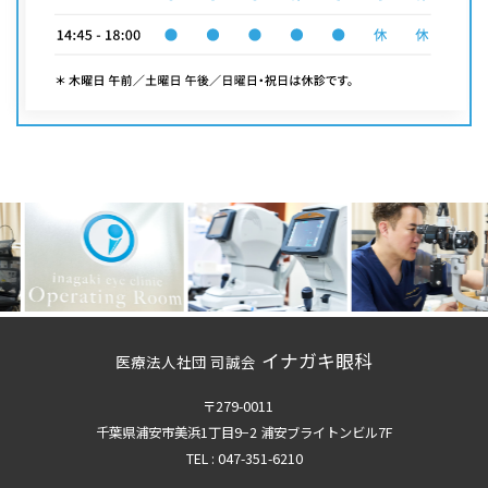
イナガキ眼科
医療法人社団 司誠会
〒279-0011
千葉県浦安市美浜1丁目9−2 浦安ブライトンビル7F
TEL :
047-351-6210