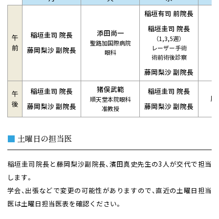
稲垣有司 前院長
稲垣圭司 院長
添田尚一
稲垣圭司 院長
午
（1,3,5週）
聖路加国際病院
前
レーザー手術
藤岡梨沙 副院長
眼科
術前術後診察
藤岡梨沙 副院長
猪俣武範
稲垣圭司 院長
稲垣圭司 院長
午
順
順天堂本院眼科
後
藤岡梨沙 副院長
藤岡梨沙 副院長
准教授
■
土曜日の担当医
稲垣圭司院長と藤岡梨沙副院長、濱田真史先生の3人が交代で担当
します。
学会、出張などで変更の可能性がありますので、直近の土曜日担当
医は土曜日担当医表を確認ください。